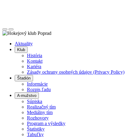
Posunúť
Posunúť
doľava
doprava
Aktuality
Klub
História
Kontakt
Kariéra
Zásady ochrany osobných údajov (Privacy Policy)
Štadión
Informácie
Rozpis ľadu
A-mužstvo
Súpiska
Realizačný tím
Mediálny tím
Rozhovory
Program a výsledky
Štatistiky
Tabuľky