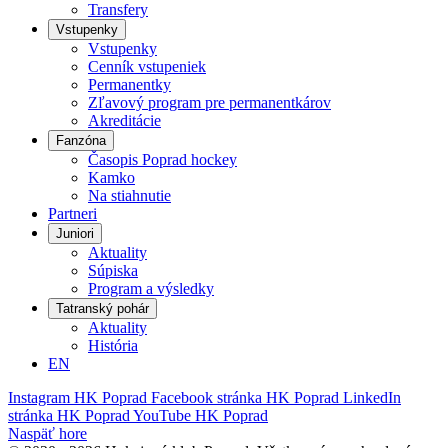
Transfery
Vstupenky
Vstupenky
Cenník vstupeniek
Permanentky
Zľavový program pre permanentkárov
Akreditácie
Fanzóna
Časopis Poprad hockey
Kamko
Na stiahnutie
Partneri
Juniori
Aktuality
Súpiska
Program a výsledky
Tatranský pohár
Aktuality
História
EN
Instagram HK Poprad
Facebook stránka HK Poprad
LinkedIn
stránka HK Poprad
YouTube HK Poprad
Naspäť hore