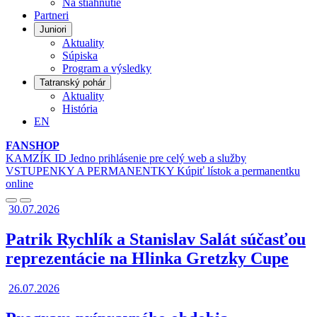
Na stiahnutie
Partneri
Juniori
Aktuality
Súpiska
Program a výsledky
Tatranský pohár
Aktuality
História
EN
FANSHOP
KAMZÍK ID
Jedno prihlásenie pre celý web a služby
VSTUPENKY A PERMANENTKY
Kúpiť lístok a permanentku
online
Posunúť
Posunúť
30.07.2026
doľava
doprava
Patrik Rychlík a Stanislav Salát súčasťou
reprezentácie na Hlinka Gretzky Cupe
26.07.2026