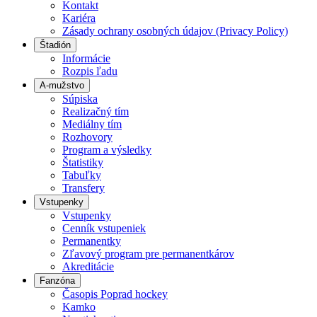
Kontakt
Kariéra
Zásady ochrany osobných údajov (Privacy Policy)
Štadión
Informácie
Rozpis ľadu
A-mužstvo
Súpiska
Realizačný tím
Mediálny tím
Rozhovory
Program a výsledky
Štatistiky
Tabuľky
Transfery
Vstupenky
Vstupenky
Cenník vstupeniek
Permanentky
Zľavový program pre permanentkárov
Akreditácie
Fanzóna
Časopis Poprad hockey
Kamko