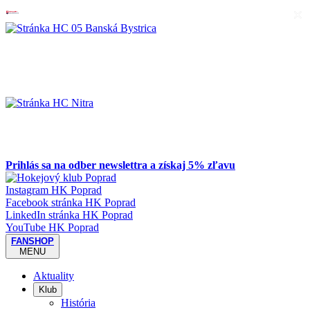
×
Prihlás sa na odber newslettra a získaj 5% zľavu
Instagram HK Poprad
Facebook stránka HK Poprad
LinkedIn stránka HK Poprad
YouTube HK Poprad
FANSHOP
MENU
Aktuality
Klub
História