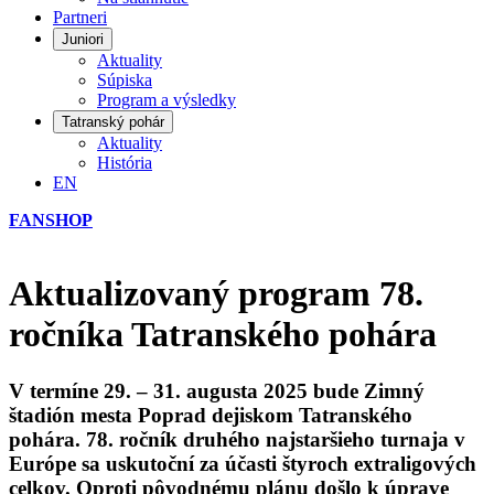
Partneri
Juniori
Aktuality
Súpiska
Program a výsledky
Tatranský pohár
Aktuality
História
EN
FANSHOP
Aktualizovaný program 78.
ročníka Tatranského pohára
V termíne 29. – 31. augusta 2025 bude Zimný
štadión mesta Poprad dejiskom Tatranského
pohára. 78. ročník druhého najstaršieho turnaja v
Európe sa uskutoční za účasti štyroch extraligových
celkov. Oproti pôvodnému plánu došlo k úprave