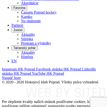
Akreditácie
Fanzóna
Časopis Poprad hockey
Kamko
Na stiahnutie
Partneri
Juniori
Aktuality
Súpiska
Program a výsledky
Tatranský pohár
Aktuality
História
EN
Instagram HK Poprad
Facebook stránka HK Poprad
LinkedIn
stránka HK Poprad
YouTube HK Poprad
Naspäť hore
©
2020 - 2026 Hokejový klub Poprad.
Všetky práva vyhradené.
Pre zlepšenie kvality našich stránok používame cookies. Ich
používanie môžete odmietnuť nastavením svojho internetového