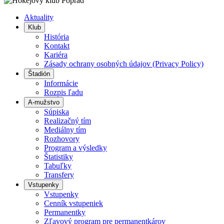
doľava
doprava
Aktuality
Klub
História
Kontakt
Kariéra
Zásady ochrany osobných údajov (Privacy Policy)
Štadión
Informácie
Rozpis ľadu
A-mužstvo
Súpiska
Realizačný tím
Mediálny tím
Rozhovory
Program a výsledky
Štatistiky
Tabuľky
Transfery
Vstupenky
Vstupenky
Cenník vstupeniek
Permanentky
Zľavový program pre permanentkárov