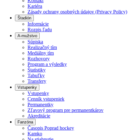
Kontakt
Kariéra
Zásady ochrany osobných údajov (Privacy Policy)
Štadión
Informácie
Rozpis ľadu
A-mužstvo
Súpiska
Realizačný tím
Mediálny tím
Rozhovory
Program a výsledky
Štatistiky
Tabuľky
Transfery
Vstupenky
Vstupenky
Cenník vstupeniek
Permanentky
Zľavový program pre permanentkárov
Akreditácie
Fanzóna
Časopis Poprad hockey
Kamko
Na stiahnutie