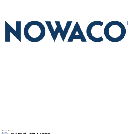
Posunúť
Posunúť