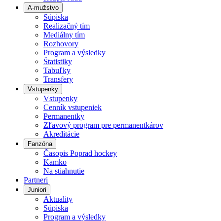
A-mužstvo
Súpiska
Realizačný tím
Mediálny tím
Rozhovory
Program a výsledky
Štatistiky
Tabuľky
Transfery
Vstupenky
Vstupenky
Cenník vstupeniek
Permanentky
Zľavový program pre permanentkárov
Akreditácie
Fanzóna
Časopis Poprad hockey
Kamko
Na stiahnutie
Partneri
Juniori
Aktuality
Súpiska
Program a výsledky