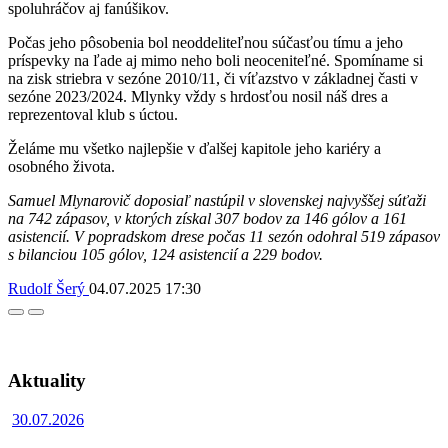
spoluhráčov aj fanúšikov.
Počas jeho pôsobenia bol neoddeliteľnou súčasťou tímu a jeho
príspevky na ľade aj mimo neho boli neoceniteľné. Spomíname si
na zisk striebra v sezóne 2010/11, či víťazstvo v základnej časti v
sezóne 2023/2024. Mlynky vždy s hrdosťou nosil náš dres a
reprezentoval klub s úctou.
Želáme mu všetko najlepšie v ďalšej kapitole jeho kariéry a
osobného života.
Samuel Mlynarovič doposiaľ nastúpil v slovenskej najvyššej súťaži
na 742 zápasov, v ktorých získal 307 bodov za 146 gólov a 161
asistencií. V popradskom drese počas 11 sezón odohral 519 zápasov
s bilanciou 105 gólov, 124 asistencií a 229 bodov.
Rudolf Šerý
04.07.2025
17:30
Facebook
Twitter
Aktuality
30.07.2026