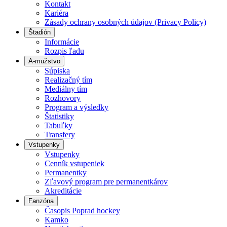
Kontakt
Kariéra
Zásady ochrany osobných údajov (Privacy Policy)
Štadión
Informácie
Rozpis ľadu
A-mužstvo
Súpiska
Realizačný tím
Mediálny tím
Rozhovory
Program a výsledky
Štatistiky
Tabuľky
Transfery
Vstupenky
Vstupenky
Cenník vstupeniek
Permanentky
Zľavový program pre permanentkárov
Akreditácie
Fanzóna
Časopis Poprad hockey
Kamko