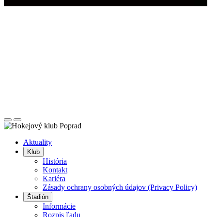
Posunúť
Posunúť
doľava
doprava
Aktuality
Klub
História
Kontakt
Kariéra
Zásady ochrany osobných údajov (Privacy Policy)
Štadión
Informácie
Rozpis ľadu