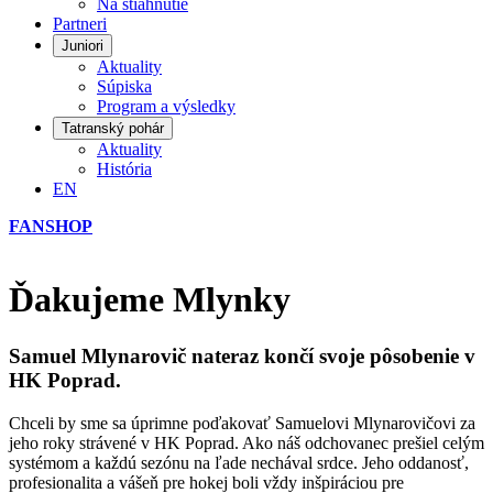
Na stiahnutie
Partneri
Juniori
Aktuality
Súpiska
Program a výsledky
Tatranský pohár
Aktuality
História
EN
FANSHOP
Ďakujeme Mlynky
Samuel Mlynarovič nateraz končí svoje pôsobenie v
HK Poprad.
Chceli by sme sa úprimne poďakovať Samuelovi Mlynarovičovi za
jeho roky strávené v HK Poprad. Ako náš odchovanec prešiel celým
systémom a každú sezónu na ľade nechával srdce. Jeho oddanosť,
profesionalita a vášeň pre hokej boli vždy inšpiráciou pre