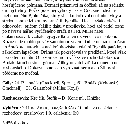
hosťujúceho gólmana. Domáci priaznivci sa dočkali až na začiatku
druhej tretiny. Počas početnej výhody našiel Cracknell ideálne
rozbehnutého Bjalončíka, ktorý si nakorčuľoval do druhej vlny a
strelou spomedzi kruhov prepálil Rychlíka. Hostia však dokázali
odpovedať, pričom ťažili z tlaku v presilovke, hoci gól padol tesne
po návrate nášho vylúčeného hráča na ľad. Miller nabil
Galambošovi k vzdialenejšej žŕdke a ten už vedel, čo s pukom.
Rozuzlenie mohlo prísť v samotnom závere riadneho hracieho času,
no Šotekovu tutovku spred bránkoviska vytiahol Rychlík parádnym
zákrokom lapačkou. Dráma tak pokračovala v predĺžení, ktoré však
trvalo len minútu. O našom cennom víťazstve rozhodol obranca
Bodák, ktorého strelu gólman Žiliny nevidel vďaka cloneniu od
Výhonského. Dokázali sme teda vyrovnať sériu a do Žiliny si
pôjdeme po mečbal.
Góly:
24. Bjalončík (Cracknell, Sproul), 61. Bodák (Výhonský,
Cracknell) – 38. Galamboš (Miller, Koyš)
Rozhodcovia:
Krajčík, Štefik – D. Konc ml., Knižka
Vylúčení:
3:11 na 2 min., navyše Juščák 10 min. za napádanie
rozhodcov, presilovky: 1:0, oslabenia: 0:0
3 456 divákov