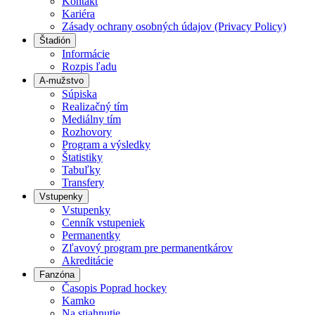
Kontakt
Kariéra
Zásady ochrany osobných údajov (Privacy Policy)
Štadión
Informácie
Rozpis ľadu
A-mužstvo
Súpiska
Realizačný tím
Mediálny tím
Rozhovory
Program a výsledky
Štatistiky
Tabuľky
Transfery
Vstupenky
Vstupenky
Cenník vstupeniek
Permanentky
Zľavový program pre permanentkárov
Akreditácie
Fanzóna
Časopis Poprad hockey
Kamko
Na stiahnutie