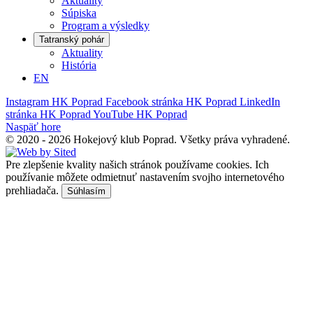
Aktuality
Súpiska
Program a výsledky
Tatranský pohár
Aktuality
História
EN
Instagram HK Poprad
Facebook stránka HK Poprad
LinkedIn
stránka HK Poprad
YouTube HK Poprad
Naspäť hore
©
2020 - 2026 Hokejový klub Poprad.
Všetky práva vyhradené.
Pre zlepšenie kvality našich stránok používame cookies. Ich
používanie môžete odmietnuť nastavením svojho internetového
prehliadača.
Súhlasím