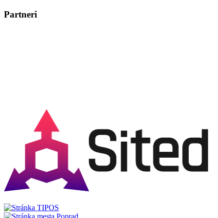
Posunúť
Posunúť
doľava
doprava
Partneri