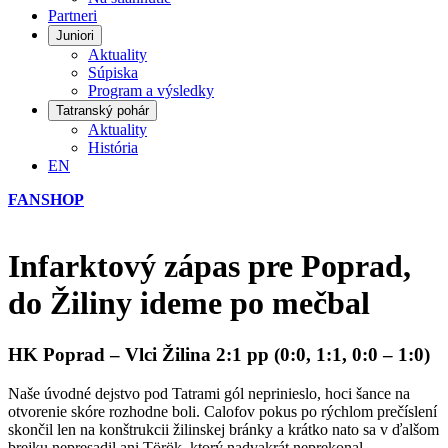
Partneri
Juniori
Aktuality
Súpiska
Program a výsledky
Tatranský pohár
Aktuality
História
EN
FANSHOP
Infarktový zápas pre Poprad,
do Žiliny ideme po mečbal
HK Poprad – Vlci Žilina 2:1 pp (0:0, 1:1, 0:0 – 1:0)
Naše úvodné dejstvo pod Tatrami gól neprinieslo, hoci šance na
otvorenie skóre rozhodne boli. Calofov pokus po rýchlom prečíslení
skončil len na konštrukcii žilinskej bránky a krátko nato sa v ďalšom
brejku nepresadil ani Török, ktorý nadvakrát neprekonal