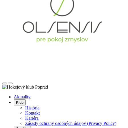
Posunúť
Posunúť
doľava
doprava
Aktuality
Klub
História
Kontakt
Kariéra
Zásady ochrany osobných údajov (Privacy Policy)