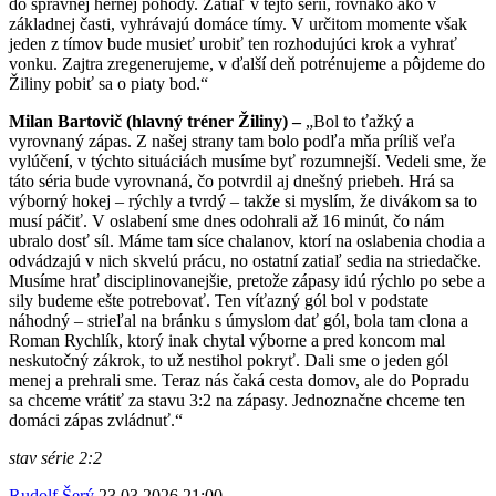
do správnej hernej pohody. Zatiaľ v tejto sérii, rovnako ako v
základnej časti, vyhrávajú domáce tímy. V určitom momente však
jeden z tímov bude musieť urobiť ten rozhodujúci krok a vyhrať
vonku. Zajtra zregenerujeme, v ďalší deň potrénujeme a pôjdeme do
Žiliny pobiť sa o piaty bod.“
Milan Bartovič (hlavný tréner Žiliny) –
„Bol to ťažký a
vyrovnaný zápas. Z našej strany tam bolo podľa mňa príliš veľa
vylúčení, v týchto situáciách musíme byť rozumnejší. Vedeli sme, že
táto séria bude vyrovnaná, čo potvrdil aj dnešný priebeh. Hrá sa
výborný hokej – rýchly a tvrdý – takže si myslím, že divákom sa to
musí páčiť. V oslabení sme dnes odohrali až 16 minút, čo nám
ubralo dosť síl. Máme tam síce chalanov, ktorí na oslabenia chodia a
odvádzajú v nich skvelú prácu, no ostatní zatiaľ sedia na striedačke.
Musíme hrať disciplinovanejšie, pretože zápasy idú rýchlo po sebe a
sily budeme ešte potrebovať. Ten víťazný gól bol v podstate
náhodný – strieľal na bránku s úmyslom dať gól, bola tam clona a
Roman Rychlík, ktorý inak chytal výborne a pred koncom mal
neskutočný zákrok, to už nestihol pokryť. Dali sme o jeden gól
menej a prehrali sme. Teraz nás čaká cesta domov, ale do Popradu
sa chceme vrátiť za stavu 3:2 na zápasy. Jednoznačne chceme ten
domáci zápas zvládnuť.“
stav série 2:2
Rudolf Šerý
23.03.2026
21:00