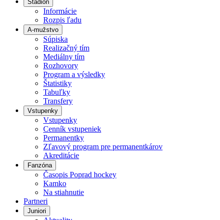
Štadión
Informácie
Rozpis ľadu
A-mužstvo
Súpiska
Realizačný tím
Mediálny tím
Rozhovory
Program a výsledky
Štatistiky
Tabuľky
Transfery
Vstupenky
Vstupenky
Cenník vstupeniek
Permanentky
Zľavový program pre permanentkárov
Akreditácie
Fanzóna
Časopis Poprad hockey
Kamko
Na stiahnutie
Partneri
Juniori