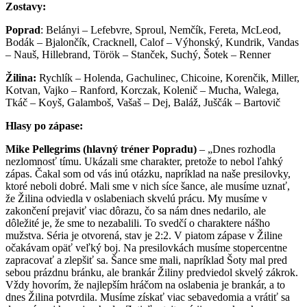
Zostavy:
Poprad
: Belányi – Lefebvre, Sproul, Nemčík, Fereta, McLeod,
Bodák – Bjalončík, Cracknell, Calof – Výhonský, Kundrik, Vandas
– Nauš, Hillebrand, Török – Stanček, Suchý, Šotek – Renner
Žilina:
Rychlík – Holenda, Gachulinec, Chicoine, Korenčik, Miller,
Kotvan, Vajko – Ranford, Korczak, Kolenič – Mucha, Walega,
Tkáč – Koyš, Galamboš, Vašaš – Dej, Baláž, Juščák – Bartovič
Hlasy po zápase:
Mike Pellegrims (hlavný tréner Popradu)
– „Dnes rozhodla
nezlomnosť tímu. Ukázali sme charakter, pretože to nebol ľahký
zápas. Čakal som od vás inú otázku, napríklad na naše presilovky,
ktoré neboli dobré. Mali sme v nich síce šance, ale musíme uznať,
že Žilina odviedla v oslabeniach skvelú prácu. My musíme v
zakončení prejaviť viac dôrazu, čo sa nám dnes nedarilo, ale
dôležité je, že sme to nezabalili. To svedčí o charaktere nášho
mužstva. Séria je otvorená, stav je 2:2. V piatom zápase v Žiline
očakávam opäť veľký boj. Na presilovkách musíme stopercentne
zapracovať a zlepšiť sa. Šance sme mali, napríklad Šoty mal pred
sebou prázdnu bránku, ale brankár Žiliny predviedol skvelý zákrok.
Vždy hovorím, že najlepším hráčom na oslabenia je brankár, a to
dnes Žilina potvrdila. Musíme získať viac sebavedomia a vrátiť sa