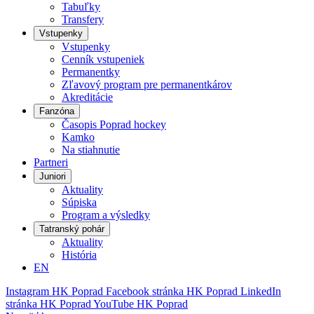
Tabuľky
Transfery
Vstupenky
Vstupenky
Cenník vstupeniek
Permanentky
Zľavový program pre permanentkárov
Akreditácie
Fanzóna
Časopis Poprad hockey
Kamko
Na stiahnutie
Partneri
Juniori
Aktuality
Súpiska
Program a výsledky
Tatranský pohár
Aktuality
História
EN
Instagram HK Poprad
Facebook stránka HK Poprad
LinkedIn
stránka HK Poprad
YouTube HK Poprad