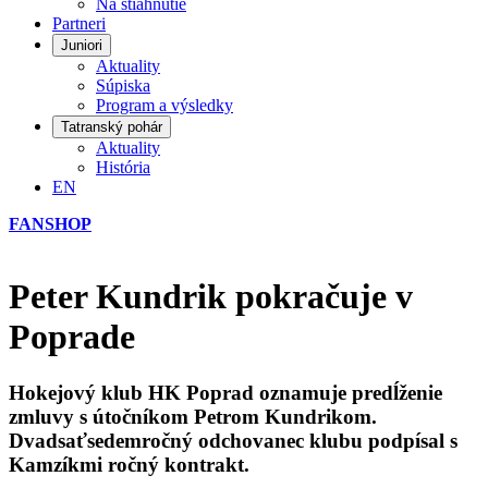
Na stiahnutie
Partneri
Juniori
Aktuality
Súpiska
Program a výsledky
Tatranský pohár
Aktuality
História
EN
FANSHOP
Peter Kundrik pokračuje v
Poprade
Hokejový klub HK Poprad oznamuje predĺženie
zmluvy s útočníkom Petrom Kundrikom.
Dvadsaťsedemročný odchovanec klubu podpísal s
Kamzíkmi ročný kontrakt.