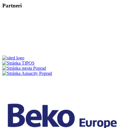
doľava
doprava
Partneri