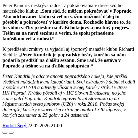
Peter Kundrik neskrýva radosť z pokračovania v drese svojho
materského klubu:
„Som rád, že môžem pokračovať v Poprade.
Ako odchovanec klubu si veľmi vážim možnosť ďalej tu
pôsobiť a pokračovať v kariére doma. Rozhodlo hlavne to, že
tu vidím veľký priestor na ďalší hokejový aj osobný progres.
Teším sa na novú sezónu a verím, že spolu prinesieme
fanúšikom veľa radosti.“
K predĺženiu zmluvy sa vyjadril aj športový manažér klubu Richard
Stehlík:
„Peter Kundrik je popradský hráč, ktorého sa nám
podarilo predĺžiť na ďalšiu sezónu. Sme radi, že ostáva v
Poprade a tešíme sa na ďalšiu spoluprácu.“
Peter Kundrik je odchovancom popradského hokeja, kde prešiel
všetkými mládežníckymi kategóriami. Svoj extraligový debut si odbil
v sezóne 2017/18 a odvtedy väčšinu svojej kariéry strávil v drese
HK Poprad. Krátko pôsobil aj v HC Slovan Bratislava, no jeho
srdce patrí Popradu. Kundrik reprezentoval Slovensko aj na
Majstrovstvách sveta juniorov (U20) v roku 2018. Počas svojej
doterajšej kariéry v slovenskej extralige odohral 340 zápasov, v
ktorých zaznamenal 25 gólov a 24 asistencií.
Rudolf Šerý
22.05.2026
21:00
Facebook
Twitter