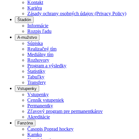
Kontakt
Kariéra
Zásady ochrany osobných údajov (Privacy Policy)
Štadión
Informácie
Rozpis ľadu
A-mužstvo
Súpiska
Realizačný tím
Mediálny tím
Rozhovory
Program a výsledky
Štatistiky
Tabuľky
Transfery
Vstupenky
Vstupenky
Cenník vstupeniek
Permanentky
Zľavový program pre permanentkárov
Akreditácie
Fanzóna
Časopis Poprad hockey
Kamko