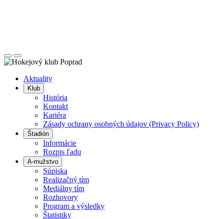
Posunúť
Posunúť
doľava
doprava
Aktuality
Klub
História
Kontakt
Kariéra
Zásady ochrany osobných údajov (Privacy Policy)
Štadión
Informácie
Rozpis ľadu
A-mužstvo
Súpiska
Realizačný tím
Mediálny tím
Rozhovory
Program a výsledky
Štatistiky