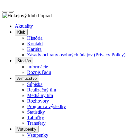
Posunúť
Posunúť
doľava
doprava
Aktuality
Klub
História
Kontakt
Kariéra
Zásady ochrany osobných údajov (Privacy Policy)
Štadión
Informácie
Rozpis ľadu
A-mužstvo
Súpiska
Realizačný tím
Mediálny tím
Rozhovory
Program a výsledky
Štatistiky
Tabuľky
Transfery
Vstupenky
Vstupenky