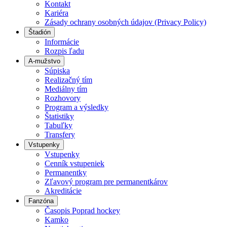
Kontakt
Kariéra
Zásady ochrany osobných údajov (Privacy Policy)
Štadión
Informácie
Rozpis ľadu
A-mužstvo
Súpiska
Realizačný tím
Mediálny tím
Rozhovory
Program a výsledky
Štatistiky
Tabuľky
Transfery
Vstupenky
Vstupenky
Cenník vstupeniek
Permanentky
Zľavový program pre permanentkárov
Akreditácie
Fanzóna
Časopis Poprad hockey
Kamko