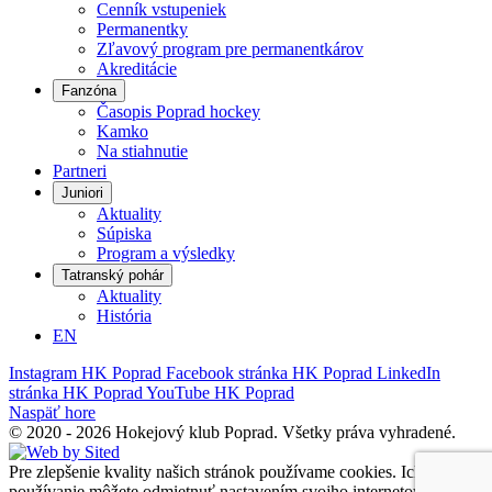
Cenník vstupeniek
Permanentky
Zľavový program pre permanentkárov
Akreditácie
Fanzóna
Časopis Poprad hockey
Kamko
Na stiahnutie
Partneri
Juniori
Aktuality
Súpiska
Program a výsledky
Tatranský pohár
Aktuality
História
EN
Instagram HK Poprad
Facebook stránka HK Poprad
LinkedIn
stránka HK Poprad
YouTube HK Poprad
Naspäť hore
©
2020 - 2026 Hokejový klub Poprad.
Všetky práva vyhradené.
Pre zlepšenie kvality našich stránok používame cookies. Ich
používanie môžete odmietnuť nastavením svojho internetového