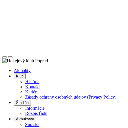
Posunúť
Posunúť
doľava
doprava
Aktuality
Klub
História
Kontakt
Kariéra
Zásady ochrany osobných údajov (Privacy Policy)
Štadión
Informácie
Rozpis ľadu
A-mužstvo
Súpiska