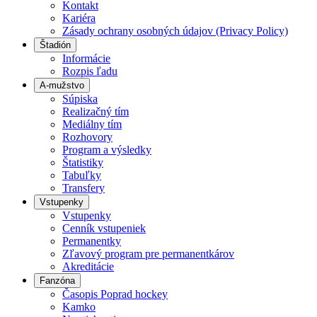
Kontakt
Kariéra
Zásady ochrany osobných údajov (Privacy Policy)
Štadión
Informácie
Rozpis ľadu
A-mužstvo
Súpiska
Realizačný tím
Mediálny tím
Rozhovory
Program a výsledky
Štatistiky
Tabuľky
Transfery
Vstupenky
Vstupenky
Cenník vstupeniek
Permanentky
Zľavový program pre permanentkárov
Akreditácie
Fanzóna
Časopis Poprad hockey
Kamko