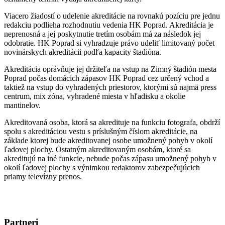
Viacero žiadostí o udelenie akreditácie na rovnakú pozíciu pre jednu
redakciu podlieha rozhodnutiu vedenia HK Poprad. Akreditácia je
neprenosná a jej poskytnutie tretím osobám má za následok jej
odobratie. HK Poprad si vyhradzuje právo udeliť limitovaný počet
novinárskych akreditácii podľa kapacity štadióna.
Akreditácia oprávňuje jej držiteľa na vstup na Zimný štadión mesta
Poprad počas domácich zápasov HK Poprad cez určený vchod a
taktiež na vstup do vyhradených priestorov, ktorými sú najmä press
centrum, mix zóna, vyhradené miesta v hľadisku a okolie
mantinelov.
Akreditovaná osoba, ktorá sa akredituje na funkciu fotografa, obdrží
spolu s akreditáciou vestu s príslušným číslom akreditácie, na
základe ktorej bude akreditovanej osobe umožnený pohyb v okolí
ľadovej plochy. Ostatným akreditovaným osobám, ktoré sa
akreditujú na iné funkcie, nebude počas zápasu umožnený pohyb v
okolí ľadovej plochy s výnimkou redaktorov zabezpečujúcich
priamy televízny prenos.
Partneri