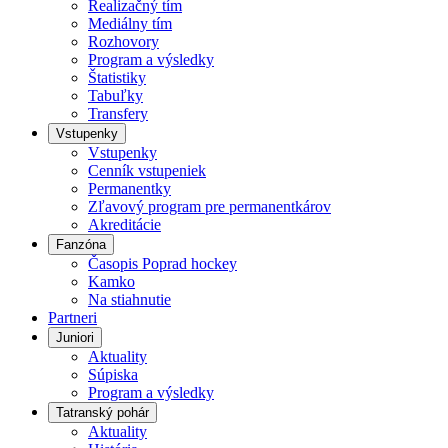
Realizačný tím
Mediálny tím
Rozhovory
Program a výsledky
Štatistiky
Tabuľky
Transfery
Vstupenky
Vstupenky
Cenník vstupeniek
Permanentky
Zľavový program pre permanentkárov
Akreditácie
Fanzóna
Časopis Poprad hockey
Kamko
Na stiahnutie
Partneri
Juniori
Aktuality
Súpiska
Program a výsledky
Tatranský pohár
Aktuality