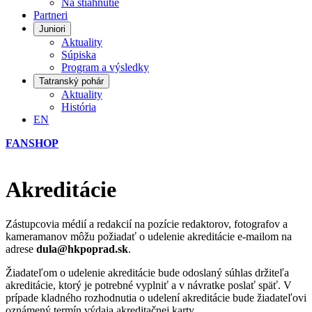
Na stiahnutie
Partneri
Juniori
Aktuality
Súpiska
Program a výsledky
Tatranský pohár
Aktuality
História
EN
FANSHOP
Akreditácie
Zástupcovia médií a redakcií na pozície redaktorov, fotografov a
kameramanov môžu požiadať o udelenie akreditácie e-mailom na
adrese
dula@hkpoprad.sk
.
Žiadateľom o udelenie akreditácie bude odoslaný súhlas držiteľa
akreditácie, ktorý je potrebné vyplniť a v návratke poslať späť. V
prípade kladného rozhodnutia o udelení akreditácie bude žiadateľovi
oznámený termín výdaja akreditačnej karty.