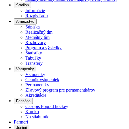
Štadión
Informácie
Rozpis ľadu
A-mužstvo
Súpiska
Realizačný tím
Mediálny tím
Rozhovory
Program a výsledky
Štatistiky
Tabuľky
Transfery
Vstupenky
Vstupenky
Cenník vstupeniek
Permanentky
Zľavový program pre permanentkárov
Akreditácie
Fanzóna
Časopis Poprad hockey
Kamko
Na stiahnutie
Partneri
Juniori