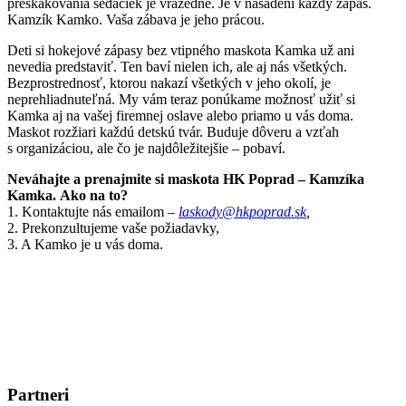
preskakovania sedačiek je vražedné. Je v nasadení každý zápas.
Kamzík Kamko. Vaša zábava je jeho prácou.
Deti si hokejové zápasy bez vtipného maskota Kamka už ani
nevedia predstaviť. Ten baví nielen ich, ale aj nás všetkých.
Bezprostrednosť, ktorou nakazí všetkých v jeho okolí, je
neprehliadnuteľná. My vám teraz ponúkame možnosť užiť si
Kamka aj na vašej firemnej oslave alebo priamo u vás doma.
Maskot rozžiari každú detskú tvár. Buduje dôveru a vzťah
s organizáciou, ale čo je najdôležitejšie – pobaví.
Neváhajte a prenajmite si maskota HK Poprad – Kamzíka
Kamka. Ako na to?
1. Kontaktujte nás emailom –
laskody@hkpoprad.sk
,
2. Prekonzultujeme vaše požiadavky,
3. A Kamko je u vás doma.
Partneri