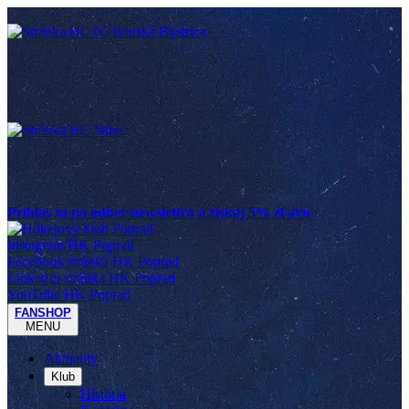
Prihlás sa na odber newslettra a získaj 5% zľavu
Instagram HK Poprad
Facebook stránka HK Poprad
LinkedIn stránka HK Poprad
YouTube HK Poprad
FANSHOP
MENU
Aktuality
Klub
História