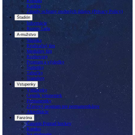
Kontakt
Kariéra
Zásady ochrany osobných údajov (Privacy Policy)
Štadión
Informácie
Rozpis ľadu
A-mužstvo
Súpiska
Realizačný tím
Mediálny tím
Rozhovory
Program a výsledky
Štatistiky
Tabuľky
Transfery
Vstupenky
Vstupenky
Cenník vstupeniek
Permanentky
Zľavový program pre permanentkárov
Akreditácie
Fanzóna
Časopis Poprad hockey
Kamko
Na stiahnutie