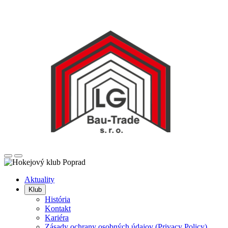
Posunúť
Posunúť
doľava
doprava
Aktuality
Klub
História
Kontakt
Kariéra
Zásady ochrany osobných údajov (Privacy Policy)