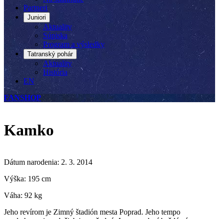
Partneri
Juniori
Aktuality
Súpiska
Program a výsledky
Tatranský pohár
Aktuality
História
EN
FANSHOP
Kamko
Dátum narodenia: 2. 3. 2014
Výška: 195 cm
Váha: 92 kg
Jeho revírom je Zimný štadión mesta Poprad. Jeho tempo