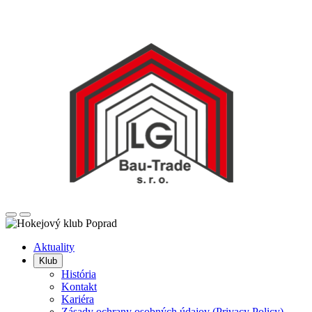
Posunúť
Posunúť
doľava
doprava
Aktuality
Klub
História
Kontakt
Kariéra
Zásady ochrany osobných údajov (Privacy Policy)