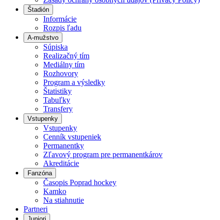
Štadión
Informácie
Rozpis ľadu
A-mužstvo
Súpiska
Realizačný tím
Mediálny tím
Rozhovory
Program a výsledky
Štatistiky
Tabuľky
Transfery
Vstupenky
Vstupenky
Cenník vstupeniek
Permanentky
Zľavový program pre permanentkárov
Akreditácie
Fanzóna
Časopis Poprad hockey
Kamko
Na stiahnutie
Partneri
Juniori