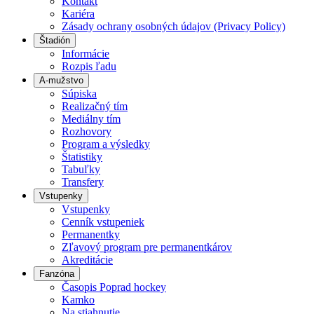
Kontakt
Kariéra
Zásady ochrany osobných údajov (Privacy Policy)
Štadión
Informácie
Rozpis ľadu
A-mužstvo
Súpiska
Realizačný tím
Mediálny tím
Rozhovory
Program a výsledky
Štatistiky
Tabuľky
Transfery
Vstupenky
Vstupenky
Cenník vstupeniek
Permanentky
Zľavový program pre permanentkárov
Akreditácie
Fanzóna
Časopis Poprad hockey
Kamko
Na stiahnutie