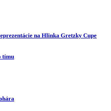
 reprezentácie na Hlinka Gretzky Cupe
o tímu
pohára