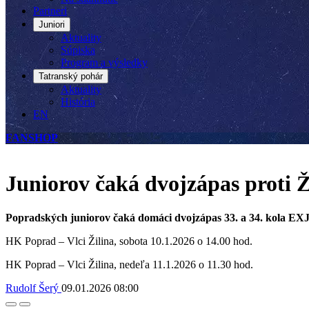
Partneri
Juniori
Aktuality
Súpiska
Program a výsledky
Tatranský pohár
Aktuality
História
EN
FANSHOP
Juniorov čaká dvojzápas proti Ž
Popradských juniorov čaká domáci dvojzápas 33. a 34. kola EXJ 
HK Poprad – Vlci Žilina, sobota 10.1.2026 o 14.00 hod.
HK Poprad – Vlci Žilina, nedeľa 11.1.2026 o 11.30 hod.
Rudolf Šerý
09.01.2026
08:00
Facebook
Twitter