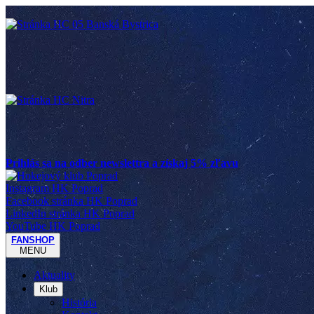
Prihlás sa na odber newslettra a získaj 5% zľavu
Instagram HK Poprad
Facebook stránka HK Poprad
LinkedIn stránka HK Poprad
YouTube HK Poprad
FANSHOP
MENU
Aktuality
Klub
História