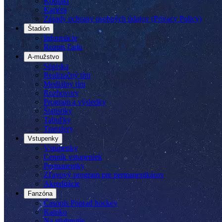
Kontakt
Kariéra
Zásady ochrany osobných údajov (Privacy Policy)
Štadión
Informácie
Rozpis ľadu
A-mužstvo
Súpiska
Realizačný tím
Mediálny tím
Rozhovory
Program a výsledky
Štatistiky
Tabuľky
Transfery
Vstupenky
Vstupenky
Cenník vstupeniek
Permanentky
Zľavový program pre permanentkárov
Akreditácie
Fanzóna
Časopis Poprad hockey
Kamko
Na stiahnutie