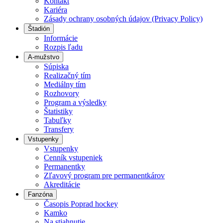
Kontakt
Kariéra
Zásady ochrany osobných údajov (Privacy Policy)
Štadión
Informácie
Rozpis ľadu
A-mužstvo
Súpiska
Realizačný tím
Mediálny tím
Rozhovory
Program a výsledky
Štatistiky
Tabuľky
Transfery
Vstupenky
Vstupenky
Cenník vstupeniek
Permanentky
Zľavový program pre permanentkárov
Akreditácie
Fanzóna
Časopis Poprad hockey
Kamko
Na stiahnutie