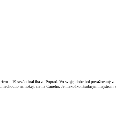
ariéru – 19 sezón hral iba za Poprad. Vo svojej dobe bol považovaný 
ti nechodilo na hokej, ale na Caneho. Je niekoľkonásobným majstrom Sl