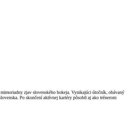
za mimoriadny zjav slovenského hokeja. Vynikajúci útočník, obávaný
ovenska. Po skončení aktívnej kariéry pôsobil aj ako trénerom