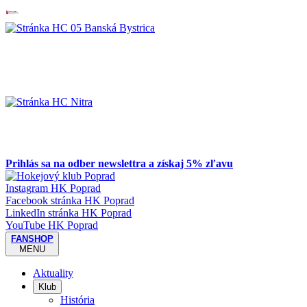
Prihlás sa na odber newslettra a získaj 5% zľavu
Instagram HK Poprad
Facebook stránka HK Poprad
LinkedIn stránka HK Poprad
YouTube HK Poprad
FANSHOP
MENU
Aktuality
Klub
História