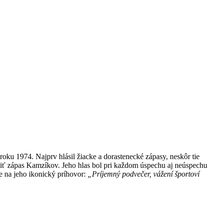
ku 1974. Najprv hlásil žiacke a dorastenecké zápasy, neskôr tie
aviť zápas Kamzíkov. Jeho hlas bol pri každom úspechu aj neúspechu
e na jeho ikonický príhovor:
„Príjemný podvečer, vážení športoví