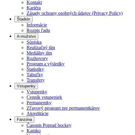
Kontakt
Kariéra
Zásady ochrany osobných údajov (Privacy Policy)
Štadión
Informácie
Rozpis ľadu
A-mužstvo
Súpiska
Realizačný tím
Mediálny tím
Rozhovory
Program a výsledky
Štatistiky
Tabuľky
Transfery
Vstupenky
Vstupenky
Cenník vstupeniek
Permanentky
Zľavový program pre permanentkárov
Akreditácie
Fanzóna
Časopis Poprad hockey
Kamko