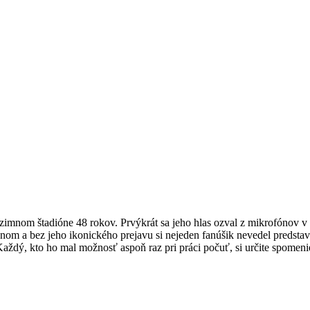
mnom štadióne 48 rokov. Prvýkrát sa jeho hlas ozval z mikrofónov v ro
enom a bez jeho ikonického prejavu si nejeden fanúšik nevedel predst
Každý, kto ho mal možnosť aspoň raz pri práci počuť, si určite spomeni