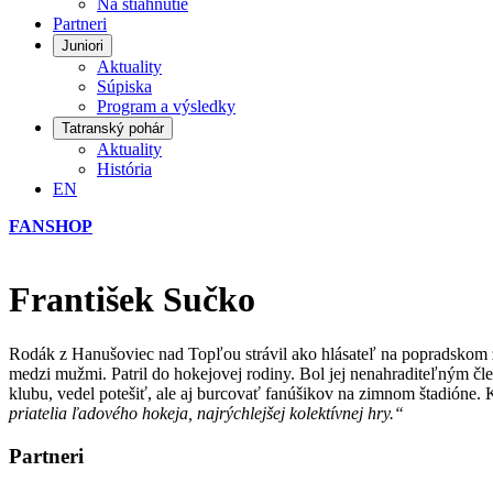
Na stiahnutie
Partneri
Juniori
Aktuality
Súpiska
Program a výsledky
Tatranský pohár
Aktuality
História
EN
FANSHOP
František Sučko
Rodák z Hanušoviec nad Topľou strávil ako hlásateľ na popradskom zi
medzi mužmi. Patril do hokejovej rodiny. Bol jej nenahraditeľným čl
klubu, vedel potešiť, ale aj burcovať fanúšikov na zimnom štadióne. 
priatelia ľadového hokeja, najrýchlejšej kolektívnej hry.“
Partneri