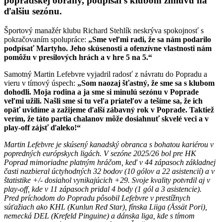
popradskej obrany, podpísal s klubom zmluvu na
ďalšiu sezónu.
Športový manažér klubu Richard Stehlík neskrýva spokojnosť s
pokračovaním spolupráce:
„Sme veľmi radi, že sa nám podarilo
podpísať Martyho. Jeho skúsenosti a ofenzívne vlastnosti nám
pomôžu v presilových hrách a v hre 5 na 5.“
Samotný Martin Lefebvre vyjadril radosť z návratu do Popradu a
vieru v tímový úspech:
„Som naozaj šťastný, že sme sa s klubom
dohodli. Moja rodina a ja sme si minulú sezónu v Poprade
veľmi užili. Našli sme si tu veľa priateľov a tešíme sa, že ich
opäť uvidíme a zažijeme ďalší zábavný rok v Poprade. Taktiež
verím, že táto partia chalanov môže dosiahnuť skvelé veci a v
play-off zájsť ďaleko!“
Martin Lefebvre je skúsený kanadský obranca s bohatou kariérou v
popredných európskych ligách. V sezóne 2025/26 bol pre HK
Poprad mimoriadne platným hráčom, keď v 44 zápasoch základnej
časti nazbieral úctyhodných 32 bodov (10 gólov a 22 asistencií) a v
štatistike +/- dosiahol vynikajúcich +29. Svoje kvality potvrdil aj v
play-off, kde v 11 zápasoch pridal 4 body (1 gól a 3 asistencie).
Pred príchodom do Popradu pôsobil Lefebvre v prestížnych
súťažiach ako KHL (Kunlun Red Star), fínska Liiga (Ässät Pori),
nemecká DEL (Krefeld Pinguine) a dánska liga, kde s tímom