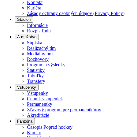
Kontakt
Kariéra
Zásady ochrany osobných údajov (Privacy Policy)
Štadión
Informácie
Rozpis ľadu
A-mužstvo
Súpiska
Realizačný tím
Mediálny tím
Rozhovory
Program a výsledky
Štatistiky
Tabuľky
Transfery
Vstupenky
Vstupenky
Cenník vstupeniek
Permanentky
Zľavový program pre permanentkárov
Akreditácie
Fanzóna
Časopis Poprad hockey
Kamko