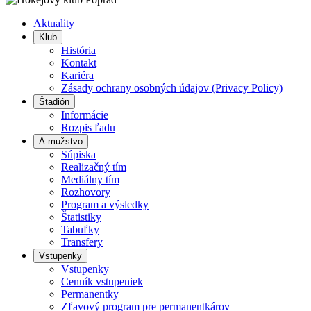
doľava
doprava
Aktuality
Klub
História
Kontakt
Kariéra
Zásady ochrany osobných údajov (Privacy Policy)
Štadión
Informácie
Rozpis ľadu
A-mužstvo
Súpiska
Realizačný tím
Mediálny tím
Rozhovory
Program a výsledky
Štatistiky
Tabuľky
Transfery
Vstupenky
Vstupenky
Cenník vstupeniek
Permanentky
Zľavový program pre permanentkárov