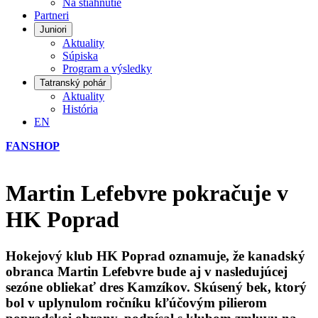
Na stiahnutie
Partneri
Juniori
Aktuality
Súpiska
Program a výsledky
Tatranský pohár
Aktuality
História
EN
FANSHOP
Martin Lefebvre pokračuje v
HK Poprad
Hokejový klub HK Poprad oznamuje, že kanadský
obranca Martin Lefebvre bude aj v nasledujúcej
sezóne obliekať dres Kamzíkov. Skúsený bek, ktorý
bol v uplynulom ročníku kľúčovým pilierom