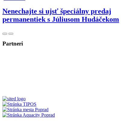
Nenechajte si ujsť špeciálny predaj
permanentiek s Júliusom Hudáčekom
Posunúť
Posunúť
doľava
doprava
Partneri