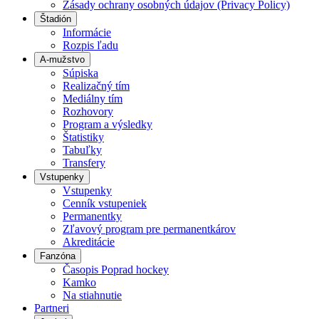
Zásady ochrany osobných údajov (Privacy Policy)
Štadión
Informácie
Rozpis ľadu
A-mužstvo
Súpiska
Realizačný tím
Mediálny tím
Rozhovory
Program a výsledky
Štatistiky
Tabuľky
Transfery
Vstupenky
Vstupenky
Cenník vstupeniek
Permanentky
Zľavový program pre permanentkárov
Akreditácie
Fanzóna
Časopis Poprad hockey
Kamko
Na stiahnutie
Partneri