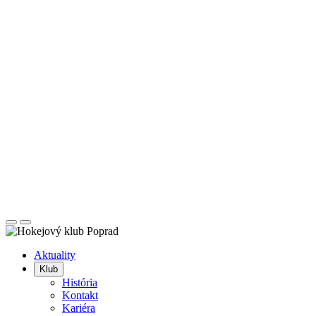
Posunúť
Posunúť
doľava
doprava
Aktuality
Klub
História
Kontakt
Kariéra