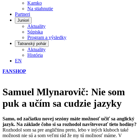
Kamko
Na stiahnutie
Partneri
Juniori
Aktuality
Súpiska
Program a výsledky
Tatranský pohár
Aktuality
História
EN
FANSHOP
Samuel Mlynarovič: Nie som
puk a učím sa cudzie jazyky
Samo, od začiatku novej sezóny máte možnosť učiť sa anglický
jazyk. Na základe čoho si sa rozhodol navštevovať tieto hodiny?
Rozhodol som sa pre angličtinu preto, lebo v iných kluboch také
možnosti nie sú a som veľmi rád že my tú možnosť máme. V