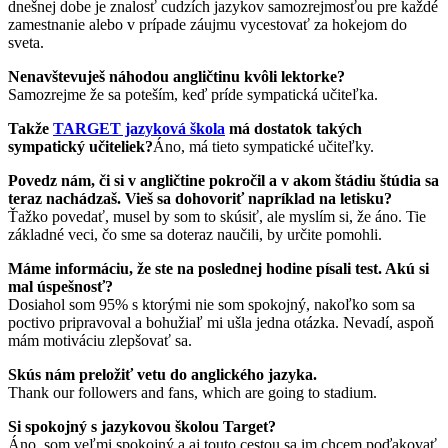
dnešnej dobe je znalosť cudzích jazykov samozrejmosťou pre každé
zamestnanie alebo v prípade záujmu vycestovať za hokejom do
sveta.
Nenavštevuješ náhodou angličtinu kvôli lektorke?
Samozrejme že sa poteším, keď príde sympatická učiteľka.
Takže
TARGET jazyková škola
má dostatok takých
sympatický učiteliek?
Áno, má tieto sympatické učiteľky.
Povedz nám, či si v angličtine pokročil a v akom štádiu štúdia sa
teraz nachádzaš. Vieš sa dohovoriť napríklad na letisku?
Ťažko povedať, musel by som to skúsiť, ale myslím si, že áno. Tie
základné veci, čo sme sa doteraz naučili, by určite pomohli.
Máme informáciu, že ste na poslednej hodine písali test. Akú si
mal úspešnosť?
Dosiahol som 95% s ktorými nie som spokojný, nakoľko som sa
poctivo pripravoval a bohužiaľ mi ušla jedna otázka. Nevadí, aspoň
mám motiváciu zlepšovať sa.
Skús nám preložiť vetu do anglického jazyka.
Thank our followers and fans, which are going to stadium.
Si spokojný s jazykovou školou Target?
Áno, som veľmi spokojný a aj touto cestou sa im chcem poďakovať