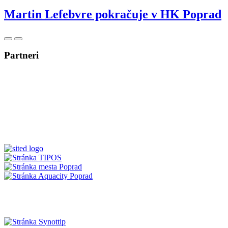
Martin Lefebvre pokračuje v HK Poprad
Posunúť
Posunúť
doľava
doprava
Partneri