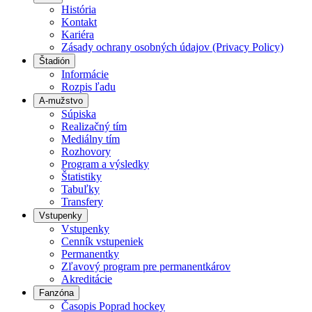
História
Kontakt
Kariéra
Zásady ochrany osobných údajov (Privacy Policy)
Štadión
Informácie
Rozpis ľadu
A-mužstvo
Súpiska
Realizačný tím
Mediálny tím
Rozhovory
Program a výsledky
Štatistiky
Tabuľky
Transfery
Vstupenky
Vstupenky
Cenník vstupeniek
Permanentky
Zľavový program pre permanentkárov
Akreditácie
Fanzóna
Časopis Poprad hockey