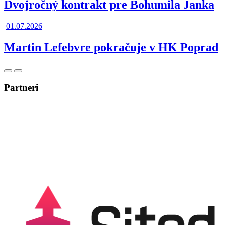
Dvojročný kontrakt pre Bohumila Janka
01.07.2026
Martin Lefebvre pokračuje v HK Poprad
Posunúť
Posunúť
doľava
doprava
Partneri