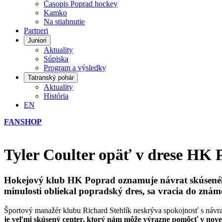
Časopis Poprad hockey
Kamko
Na stiahnutie
Partneri
Juniori
Aktuality
Súpiska
Program a výsledky
Tatranský pohár
Aktuality
História
EN
FANSHOP
Tyler Coulter opäť v drese HK
Hokejový klub HK Poprad oznamuje návrat skúseného
minulosti obliekal popradský dres, sa vracia do známe
Športový manažér klubu Richard Stehlík neskrýva spokojnosť s návr
je veľmi skúsený center, ktorý nám môže výrazne pomôcť v novej