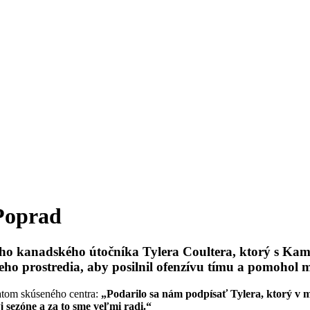
 Poprad
 kanadského útočníka Tylera Coultera, ktorý s Kamzí
ho prostredia, aby posilnil ofenzívu tímu a pomohol mu
atom skúseného centra:
„Podarilo sa nám podpísať Tylera, ktorý v m
 sezóne a za to sme veľmi radi.“