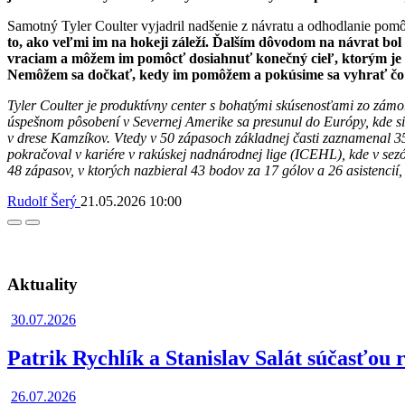
Samotný Tyler Coulter vyjadril nadšenie z návratu a odhodlanie pom
to, ako veľmi im na hokeji záleží. Ďalším dôvodom na návrat bol 
vraciam a môžem im pomôcť dosiahnuť konečný cieľ, ktorým je zi
Nemôžem sa dočkať, kedy im pomôžem a pokúsime sa vyhrať čo 
Tyler Coulter je produktívny center s bohatými skúsenosťami zo zá
úspešnom pôsobení v Severnej Amerike sa presunul do Európy, kde si 
v drese Kamzíkov. Vtedy v 50 zápasoch základnej časti zaznamenal 35 
pokračoval v kariére v rakúskej nadnárodnej lige (ICEHL), kde v se
48 zápasov, v ktorých nazbieral 43 bodov za 17 gólov a 26 asistencií, 
Rudolf Šerý
21.05.2026
10:00
Facebook
Twitter
Aktuality
30.07.2026
Patrik Rychlík a Stanislav Salát súčasťou
26.07.2026