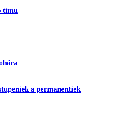
o tímu
pohára
stupeniek a permanentiek