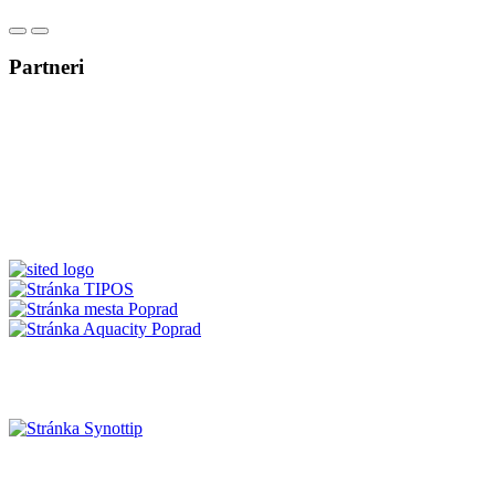
Posunúť
Posunúť
doľava
doprava
Partneri