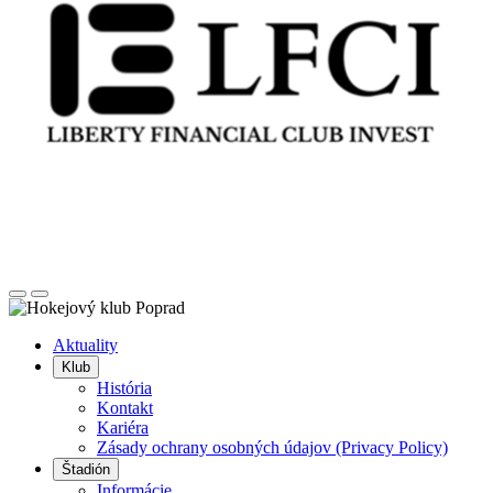
Posunúť
Posunúť
doľava
doprava
Aktuality
Klub
História
Kontakt
Kariéra
Zásady ochrany osobných údajov (Privacy Policy)
Štadión
Informácie