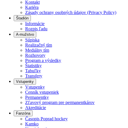
Kontakt
Kariéra
Zásady ochrany osobných údajov (Privacy Policy)
Štadión
Informácie
Rozpis ľadu
A-mužstvo
Súpiska
Realizačný tím
Mediálny tím
Rozhovory
Program a výsledky
Štatistiky
Tabuľky
Transfery
Vstupenky
Vstupenky
Cenník vstupeniek
Permanentky
Zľavový program pre permanentkárov
Akreditácie
Fanzóna
Časopis Poprad hockey
Kamko