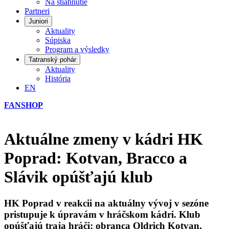
Na stiahnutie
Partneri
Juniori
Aktuality
Súpiska
Program a výsledky
Tatranský pohár
Aktuality
História
EN
FANSHOP
Aktuálne zmeny v kádri HK
Poprad: Kotvan, Bracco a
Slávik opúšťajú klub
HK Poprad v reakcii na aktuálny vývoj v sezóne
pristupuje k úpravám v hráčskom kádri. Klub
opúšťajú traja hráči: obranca Oldrich Kotvan,