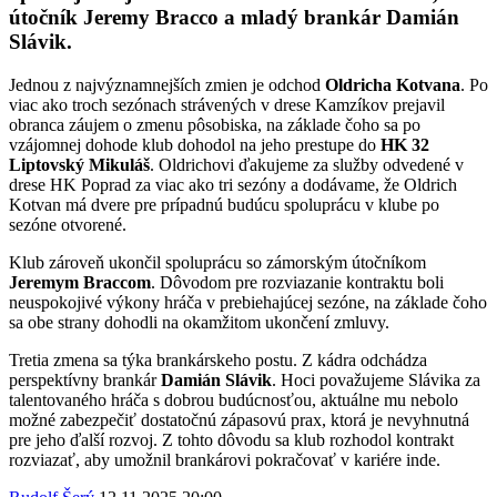
útočník Jeremy Bracco a mladý brankár Damián
Slávik.
Jednou z najvýznamnejších zmien je odchod
Oldricha Kotvana
. Po
viac ako troch sezónach strávených v drese Kamzíkov prejavil
obranca záujem o zmenu pôsobiska, na základe čoho sa po
vzájomnej dohode klub dohodol na jeho prestupe do
HK 32
Liptovský Mikuláš
. Oldrichovi ďakujeme za služby odvedené v
drese HK Poprad za viac ako tri sezóny a dodávame, že Oldrich
Kotvan má dvere pre prípadnú budúcu spoluprácu v klube po
sezóne otvorené.
Klub zároveň ukončil spoluprácu so zámorským útočníkom
Jeremym Braccom
. Dôvodom pre rozviazanie kontraktu boli
neuspokojivé výkony hráča v prebiehajúcej sezóne, na základe čoho
sa obe strany dohodli na okamžitom ukončení zmluvy.
Tretia zmena sa týka brankárskeho postu. Z kádra odchádza
perspektívny brankár
Damián Slávik
. Hoci považujeme Slávika za
talentovaného hráča s dobrou budúcnosťou, aktuálne mu nebolo
možné zabezpečiť dostatočnú zápasovú prax, ktorá je nevyhnutná
pre jeho ďalší rozvoj. Z tohto dôvodu sa klub rozhodol kontrakt
rozviazať, aby umožnil brankárovi pokračovať v kariére inde.