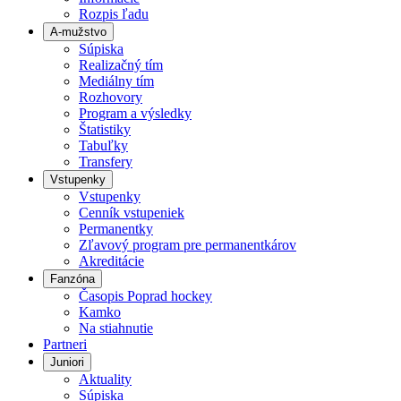
Rozpis ľadu
A-mužstvo
Súpiska
Realizačný tím
Mediálny tím
Rozhovory
Program a výsledky
Štatistiky
Tabuľky
Transfery
Vstupenky
Vstupenky
Cenník vstupeniek
Permanentky
Zľavový program pre permanentkárov
Akreditácie
Fanzóna
Časopis Poprad hockey
Kamko
Na stiahnutie
Partneri
Juniori
Aktuality
Súpiska