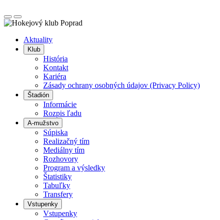
Posunúť
Posunúť
doľava
doprava
Aktuality
Klub
História
Kontakt
Kariéra
Zásady ochrany osobných údajov (Privacy Policy)
Štadión
Informácie
Rozpis ľadu
A-mužstvo
Súpiska
Realizačný tím
Mediálny tím
Rozhovory
Program a výsledky
Štatistiky
Tabuľky
Transfery
Vstupenky
Vstupenky