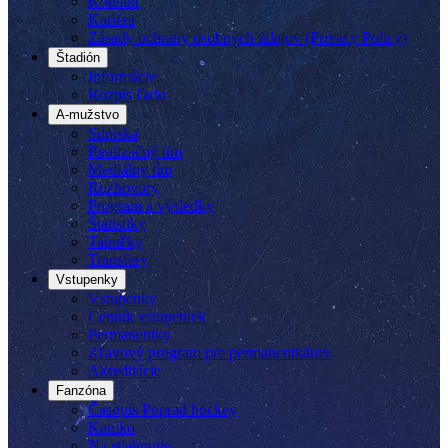
Kontakt
Kariéra
Zásady ochrany osobných údajov (Privacy Policy)
Štadión
Informácie
Rozpis ľadu
A-mužstvo
Súpiska
Realizačný tím
Mediálny tím
Rozhovory
Program a výsledky
Štatistiky
Tabuľky
Transfery
Vstupenky
Vstupenky
Cenník vstupeniek
Permanentky
Zľavový program pre permanentkárov
Akreditácie
Fanzóna
Časopis Poprad hockey
Kamko
Na stiahnutie