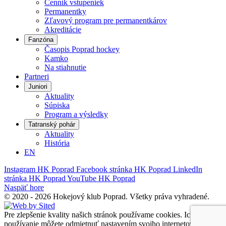
Cenník vstupeniek
Permanentky
Zľavový program pre permanentkárov
Akreditácie
Fanzóna
Časopis Poprad hockey
Kamko
Na stiahnutie
Partneri
Juniori
Aktuality
Súpiska
Program a výsledky
Tatranský pohár
Aktuality
História
EN
Instagram HK Poprad
Facebook stránka HK Poprad
LinkedIn
stránka HK Poprad
YouTube HK Poprad
Naspäť hore
©
2020 - 2026 Hokejový klub Poprad.
Všetky práva vyhradené.
Pre zlepšenie kvality našich stránok používame cookies. Ich
používanie môžete odmietnuť nastavením svojho internetového