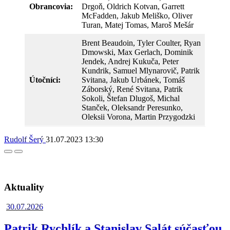
Obrancovia:
Drgoň, Oldrich Kotvan, Garrett
McFadden, Jakub Meliško, Oliver
Turan, Matej Tomas, Maroš Mešár
Brent Beaudoin, Tyler Coulter, Ryan
Dmowski, Max Gerlach, Dominik
Jendek, Andrej Kukuča, Peter
Kundrik, Samuel Mlynarovič, Patrik
Útočníci:
Svitana, Jakub Urbánek, Tomáš
Záborský, René Svitana, Patrik
Sokoli, Štefan Dlugoš, Michal
Stanček, Oleksandr Peresunko,
Oleksii Vorona, Martin Przygodzki
Rudolf Šerý
31.07.2023
13:30
Facebook
Twitter
Aktuality
30.07.2026
Patrik Rychlík a Stanislav Salát súčasťou