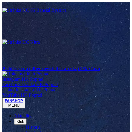
Prihlás sa na odber newslettra a získaj 5% zľavu
Instagram HK Poprad
Facebook stránka HK Poprad
LinkedIn stránka HK Poprad
YouTube HK Poprad
FANSHOP
MENU
Aktuality
Klub
História