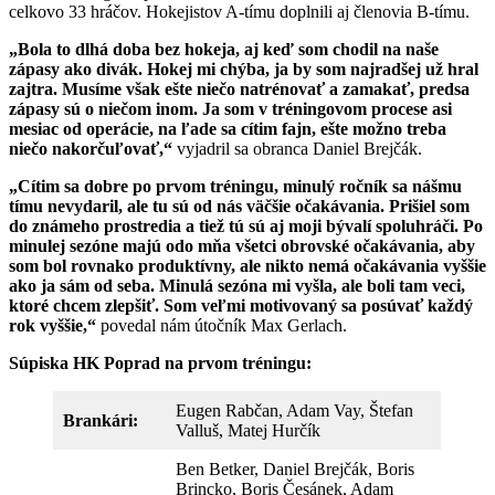
celkovo 33 hráčov. Hokejistov A-tímu doplnili aj členovia B-tímu.
„Bola to dlhá doba bez hokeja, aj keď som chodil na naše
zápasy ako divák. Hokej mi chýba, ja by som najradšej už hral
zajtra. Musíme však ešte niečo natrénovať a zamakať, predsa
zápasy sú o niečom inom. Ja som v tréningovom procese asi
mesiac od operácie, na ľade sa cítim fajn, ešte možno treba
niečo nakorčuľovať,“
vyjadril sa obranca Daniel Brejčák.
„Cítim sa dobre po prvom tréningu, minulý ročník sa nášmu
tímu nevydaril, ale tu sú od nás väčšie očakávania. Prišiel som
do známeho prostredia a tiež tú sú aj moji bývalí spoluhráči. Po
minulej sezóne majú odo mňa všetci obrovské očakávania, aby
som bol rovnako produktívny, ale nikto nemá očakávania vyššie
ako ja sám od seba. Minulá sezóna mi vyšla, ale boli tam veci,
ktoré chcem zlepšiť. Som veľmi motivovaný sa posúvať každý
rok vyššie,“
povedal nám útočník Max Gerlach.
Súpiska HK Poprad na prvom tréningu:
Eugen Rabčan, Adam Vay, Štefan
Brankári:
Valluš, Matej Hurčík
Ben Betker, Daniel Brejčák, Boris
Brincko, Boris Česánek, Adam