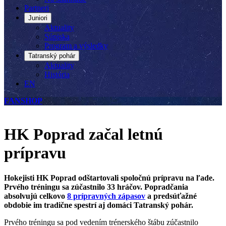
Partneri
Juniori
Aktuality
Súpiska
Program a výsledky
Tatranský pohár
Aktuality
História
EN
FANSHOP
HK Poprad začal letnú
prípravu
Hokejisti HK Poprad odštartovali spoločnú prípravu na ľade.
Prvého tréningu sa zúčastnilo 33 hráčov. Popradčania
absolvujú celkovo
8 prípravných zápasov
a predsúťažné
obdobie im tradične spestrí aj domáci Tatranský pohár.
Prvého tréningu sa pod vedením trénerského štábu zúčastnilo