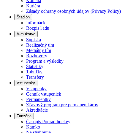
Kontakt
Kariéra
Zásady ochrany osobných údajov (Privacy Policy)
Štadión
Informácie
Rozpis ľadu
A-mužstvo
Súpiska
Realizačný tím
Mediálny tím
Rozhovory
Program a výsledky
Štatistiky
Tabuľky
Transfery
Vstupenky
Vstupenky
Cenník vstupeniek
Permanentky
Zľavový program pre permanentkárov
Akreditácie
Fanzóna
Časopis Poprad hockey
Kamko
Na stiahnutie