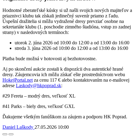
Hodnotné zberateľské kúsky si už našli svojich nových majiteľov a
priaznivci klubu tak získali jedinečný suvenír priamo z ľadu.
Úspešní dražitelia si môžu vydražené dresy prevziať osobne na
sekretariáte klubu (1. poschodie zimného štadióna, vstup zo zadnej
strany) v nasledovných termínoch:
utorok 2. júna 2026 od 10:00 do 12:00 a od 13:00 do 16:00
streda 3. júna 2026 od 10:00 do 12:00 a od 13:00 do 16:00
Platba bude možná v hotovosti aj bezhotovostne.
Aj po skončení aukcie zostali k dispozícii dva autentické hrané
dresy. Záujemcovia ich môžu získať ešte prostredníctvom webu
HokejPortal.net
za cenu 117 € alebo kontaktovaním na e-mailovej
adrese
Laskody@hkpoprad.sk
:
#29 Fereta – modrý dres, veľkosť XL
#41 Parks – biely dres, veľkosť GXL
Ďakujeme všetkým fanúšikom za záujem a podporu HK Poprad.
Daniel Laškody
27.05.2026
10:00
Facebook
Twitter