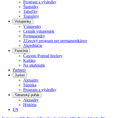
Program a výsledky
Štatistiky
Tabuľky
Transfery
Vstupenky
Vstupenky
Cenník vstupeniek
Permanentky
Zľavový program pre permanentkárov
Akreditácie
Fanzóna
Časopis Poprad hockey
Kamko
Na stiahnutie
Partneri
Juniori
Aktuality
Súpiska
Program a výsledky
Tatranský pohár
Aktuality
História
EN