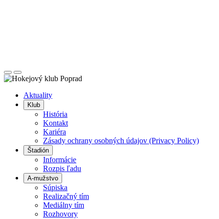
Posunúť
Posunúť
doľava
doprava
Aktuality
Klub
História
Kontakt
Kariéra
Zásady ochrany osobných údajov (Privacy Policy)
Štadión
Informácie
Rozpis ľadu
A-mužstvo
Súpiska
Realizačný tím
Mediálny tím
Rozhovory