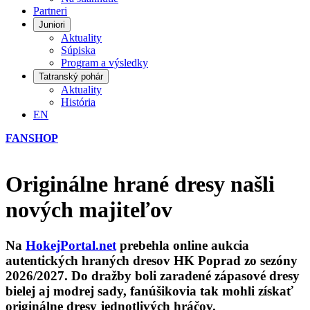
Partneri
Juniori
Aktuality
Súpiska
Program a výsledky
Tatranský pohár
Aktuality
História
EN
FANSHOP
Originálne hrané dresy našli
nových majiteľov
Na
HokejPortal.net
prebehla online aukcia
autentických hraných dresov HK Poprad zo sezóny
2026/2027. Do dražby boli zaradené zápasové dresy
bielej aj modrej sady, fanúšikovia tak mohli získať
originálne dresy jednotlivých hráčov.