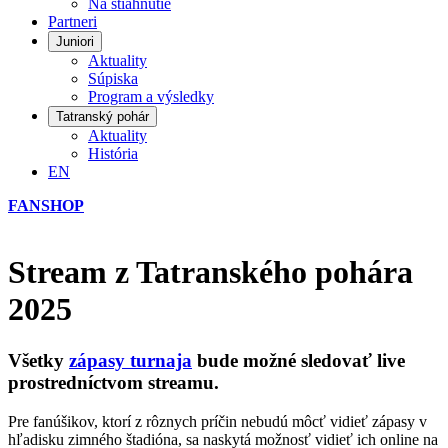
Na stiahnutie
Partneri
Juniori
Aktuality
Súpiska
Program a výsledky
Tatranský pohár
Aktuality
História
EN
FANSHOP
Stream z Tatranského pohára
2025
Všetky
zápasy turnaja
bude možné sledovať live
prostredníctvom streamu
.
Pre fanúšikov, ktorí z rôznych príčin nebudú môcť vidieť zápasy v
hľadisku zimného štadióna, sa naskytá možnosť vidieť ich online na