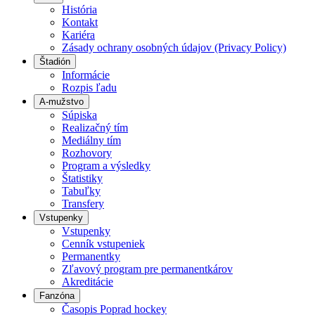
História
Kontakt
Kariéra
Zásady ochrany osobných údajov (Privacy Policy)
Štadión
Informácie
Rozpis ľadu
A-mužstvo
Súpiska
Realizačný tím
Mediálny tím
Rozhovory
Program a výsledky
Štatistiky
Tabuľky
Transfery
Vstupenky
Vstupenky
Cenník vstupeniek
Permanentky
Zľavový program pre permanentkárov
Akreditácie
Fanzóna
Časopis Poprad hockey