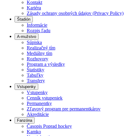
Kontakt
Kariéra
Zásady ochrany osobných údajov (Privacy Policy)
Štadión
Informácie
Rozpis ľadu
A-mužstvo
Súpiska
Realizačný tím
Mediálny tím
Rozhovory
Program a výsledky
Štatistiky
Tabuľky
Transfery
Vstupenky
Vstupenky
Cenník vstupeniek
Permanentky
Zľavový program pre permanentkárov
Akreditácie
Fanzóna
Časopis Poprad hockey
Kamko