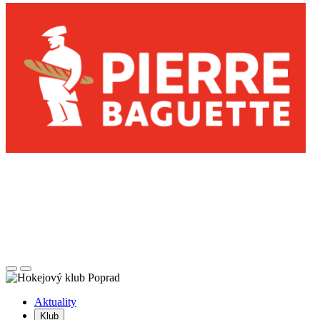
Posunúť
Posunúť
doľava
doprava
Aktuality
Klub